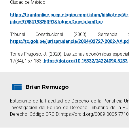
Ciudad de México.
https://tirantonline.pucp.elogim.com/latam/bibliotecaV
isbn=9788419825391&tolgeoDoc=
latamDoc
Tribunal Constitucional (2003). Sentenc
https://tc.gob.pe/jurisprudencia/2004/02727-2002-AA.pd
Torres Fragoso, J. (2020). Las zonas económicas especial
17(34), 157-183.
https://doi.org/10.15332/2422409X.5233
Brian Remuzgo
Estudiante de la Facultad de Derecho de la Pontificia U
Investigación del Equipo de Derecho Tributario de la P
Derecho. Código ORCID: https://orcid.org/0009-0005-7710