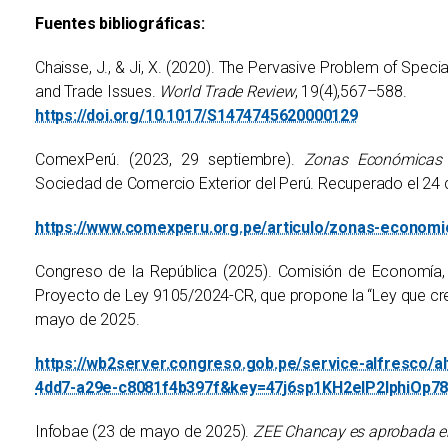
Fuentes bibliográficas:
Chaisse, J., & Ji, X. (2020). The Pervasive Problem of Spec
and Trade Issues.
World Trade Review
, 19(4),567–588.
https://doi.org/10.1017/S1474745620000129
ComexPerú. (2023, 29 septiembre).
Zonas Económicas E
Sociedad de Comercio Exterior del Perú. Recuperado el 24 
https://www.comexperu.org.pe/articulo/zonas-economic
Congreso de la República (2025). Comisión de Economía, B
Proyecto de Ley 9105/2024-CR, que propone la “Ley que c
mayo de 2025.
https://wb2server.congreso.gob.pe/service-alfresco/a
4dd7-a29e-c8081f4b397f&key=47j6sp1KH2elP2IphiOp7
Infobae (23 de mayo de 2025).
ZEE Chancay es aprobada en 