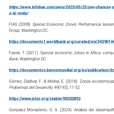
https://www.infobae.com/peru/2025/05/23/zee-chancay-e
a-la-renta/
FIAS (2008).
Special Economic Zones: Performance, lessons
Group, Washington DC.
https://documents1.worldbank.org/curated/en/34390
Farole, T. (2011). Special economic zones in Africa: comp
Bank,
Washington DC.
https://documentos.bancomundial.org/es/publication
Gómez Zaldívar, F., & Molina, E. (2018). Zonas económica
Problemas del Desarrollo
, 49(193), 11-32.
https://www.jstor.org/stable/90020892
Gonzalez Monasterio, G. A. (2024). Análisis del desemp