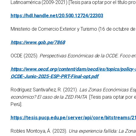
Latinoamérica (2009-2021) [Tesis para optar por el título pr
https://hdl.handle.net/20.500.12724/22303
Ministerio de Comercio Exterior y Turismo (16 de octubre d
https://www.gob.pe/7868
OCDE (2025).
Perspectivas Económicas de la OCDE. Foco en
https://www.oecd.org/content/dam/oecd/es/topics/policy
OCDE-Junio-2025-ESP-PRT-Final-opt.pdf
Rodríguez Santivañez, R. (2021).
Las Zonas Económicas Espec
económico? El caso de la ZED PAITA
[Tesis para optar por e
Perú].
https://tesis.pucp.edu.pe/server/api/core/bitstreams
Robles Montoya, Á. (2023).
Una experiencia fallida: La Zon